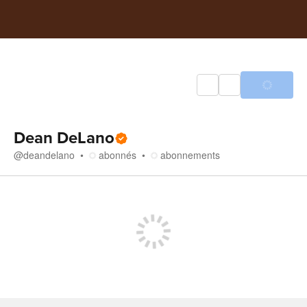
Dean DeLano
@
deandelano
abonnés
abonnements
Boutique