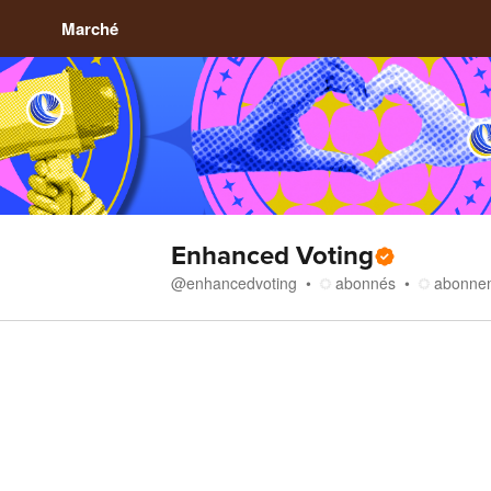
Marché
Enhanced Voting
@
enhancedvoting
abonnés
abonne
Boutique