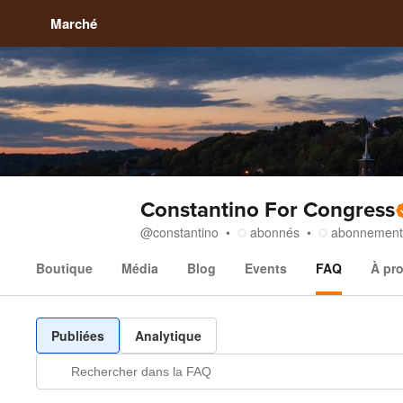
Marché
Constantino For Congress
@
constantino
abonnés
abonnement
Boutique
Média
Blog
Events
FAQ
À pr
FAQ
Publiées
Analytique