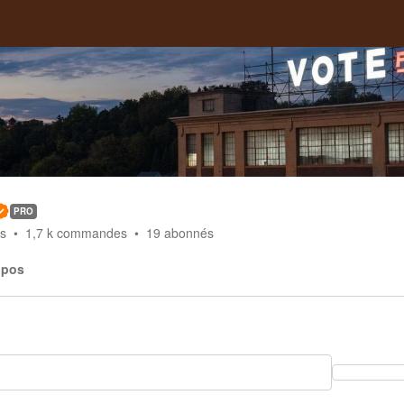
PRO
s
1,7 k
commandes
19
abonnés
opos