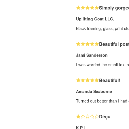
Simply gorge
Uplifting Goat LLC.
Black framing, glass, print 
Beautiful post
Jami Sanderson
I was worried the small text o
Beautiful!
Amanda Seaborne
Turned out better than I had
Déçu
K P.L