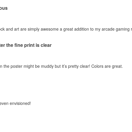
ous
stock and art are simply awesome a great addition to my arcade gaming
er the fine print is clear
n the poster might be muddy but it’s pretty clear! Colors are great.
 even envisioned!