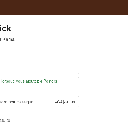
ick
r
Kamal
lorsque vous ajoutez 4 Posters
adre noir classique
+CA$60.94
atuite