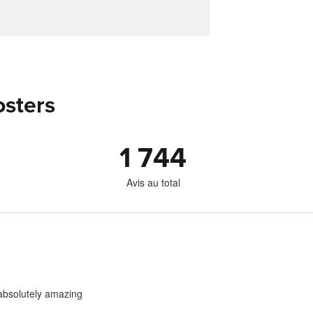
osters
1 744
Avis au total
 absolutely amazing