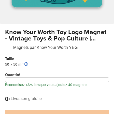
Know Your Worth Toy Logo Magnet
- Vintage Toys & Pop Culture |
Retro Collectibles Pin
Magnets
par
Know Your Worth YEG
Taille
50 × 50 mm
Quantité
Économisez 46% lorsque vous ajoutez 40 magnets
0
+
Livraison gratuite