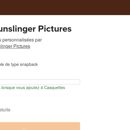
nslinger Pictures
s personnalisées
par
inger Pictures
ble de type snapback
lorsque vous ajoutez 4 Casquettes
atuite