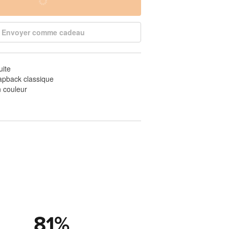
Envoyer comme cadeau
uite
apback classique
 couleur
81
%