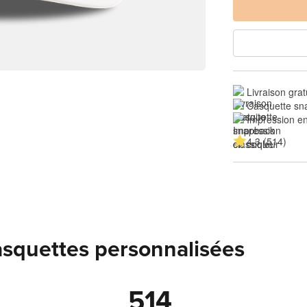
Livraison grat
Casquette sn
Impression en
4.3 (514)
casquettes personnalisées
514