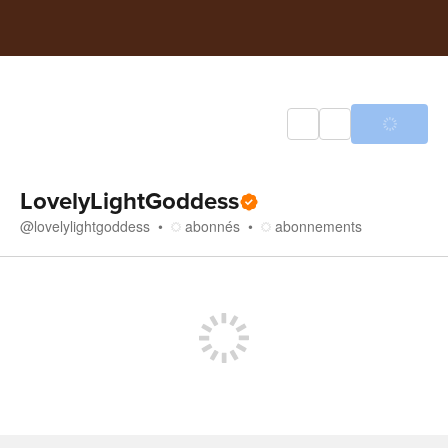
LovelyLightGoddess
@
lovelylightgoddess
abonnés
abonnements
Boutique