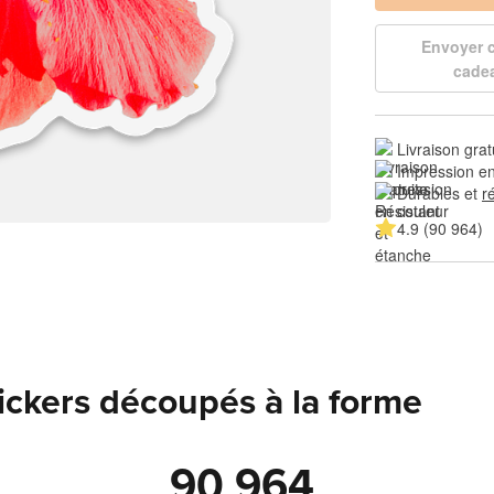
Envoyer
cade
Livraison grat
Impression en
Durables et 
r
4.9 (90 964)
tickers découpés à la forme
90 964