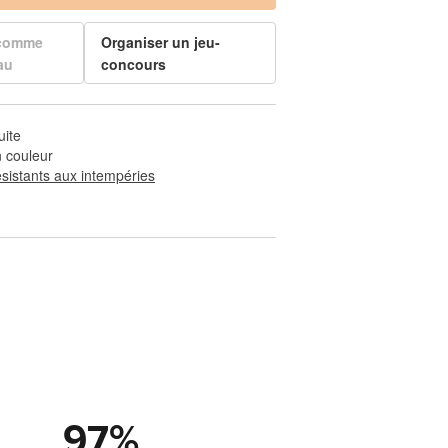
 comme
Organiser un jeu-
au
concours
uite
 couleur
ésistants aux intempéries
97
%