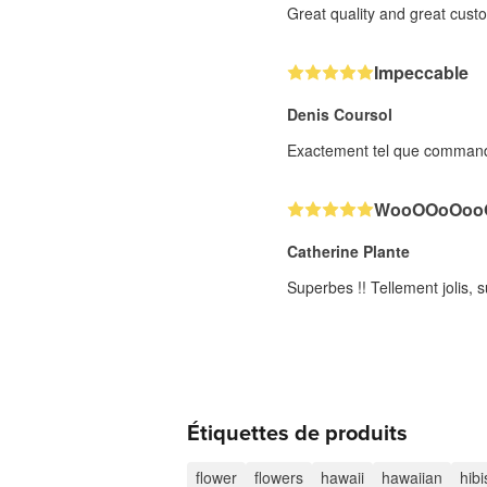
Great quality and great cust
Impeccable
Denis Coursol
Exactement tel que commandé.
WooOOoOooO
Catherine Plante
Superbes !! Tellement jolis, s
Étiquettes de produits
flower
flowers
hawaii
hawaiian
hib