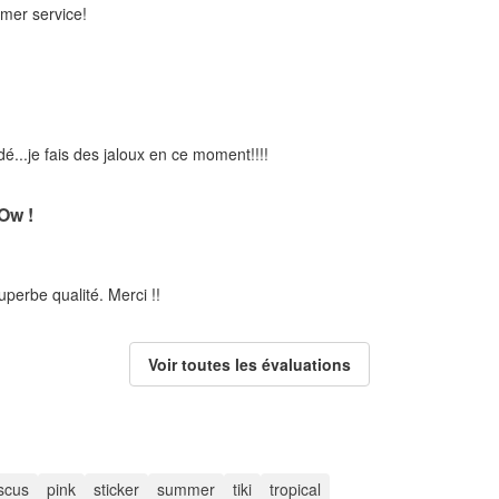
omer service!
..je fais des jaloux en ce moment!!!!
w !
uperbe qualité. Merci !!
Voir toutes les évaluations
iscus
pink
sticker
summer
tiki
tropical