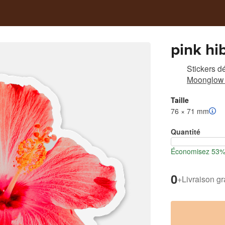
pink hi
Stickers d
Moonglow 
Taille
76 × 71 mm
Quantité
Économisez 53% l
0
+
Livraison gr