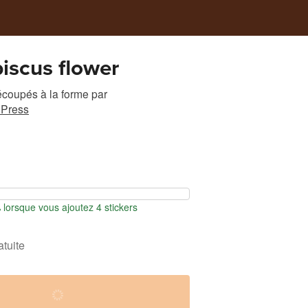
biscus flower
écoupés à la forme
par
Press
orsque vous ajoutez 4 stickers
atuite