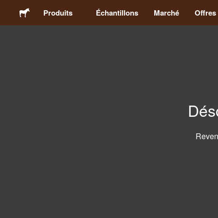
Produits
Échantillons
Marché
Offres
Stickers
Étiquettes
Déso
Magnets
Badges
Reven
Emballage
Vêtements
Acryliques