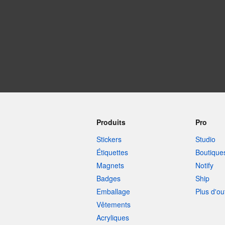
Plus de produits
Échantillons
Produits
Pro
Stickers
Studio
Étiquettes
Boutique
Magnets
Notify
Badges
Ship
Emballage
Plus d'ou
Vêtements
Acryliques