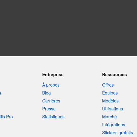
Entreprise
Ressources
À propos
Offres
s
Blog
Équipes
Carrières
Modèles
Presse
Utilisations
tils Pro
Statistiques
Marché
Intégrations
Stickers gratuits