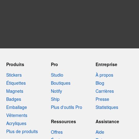
Produits
Pro
Entreprise
Stickers
Studio
À propos
Étiquettes
Boutiques
Blog
Magnets
Notify
Carrières
Badges
Ship
Presse
Emballage
Plus d'outils Pro
Statistiques
Vêtements
Ressources
Assistance
Acryliques
Plus de produits
Offres
Aide