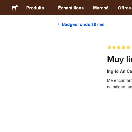
Produits
Échantillons
Marché
Offres
Badges ronds 38 mm
Stickers
Étiquettes
Muy li
Magnets
Ingrid An Ca
Me encantaro
Badges
no salgan ta
Emballage
Vêtements
Acryliques