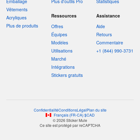
Emballage
Plus d'outils Pro
Statistiques
Vêtements
Ressources
Assistance
Acryliques
Plus de produits
Offres
Aide
Équipes
Retours
Modèles
Commentaire
Utilisations
+1 (844) 990-3731
Marché
Intégrations
Stickers gratuits
Confidentialité
Conditions
Légal
Plan du site
Français
(
FR-CA
)
$
CAD
© 2026 Sticker Mule
Ce site est protégé par reCAPTCHA