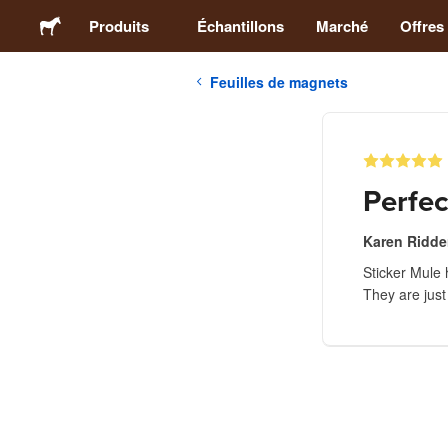
Produits
Échantillons
Marché
Offres
Feuilles de magnets
Stickers
Étiquettes
Perfe
Magnets
Karen Ridde
Sticker Mule
Badges
They are just
Emballage
Vêtements
Acryliques