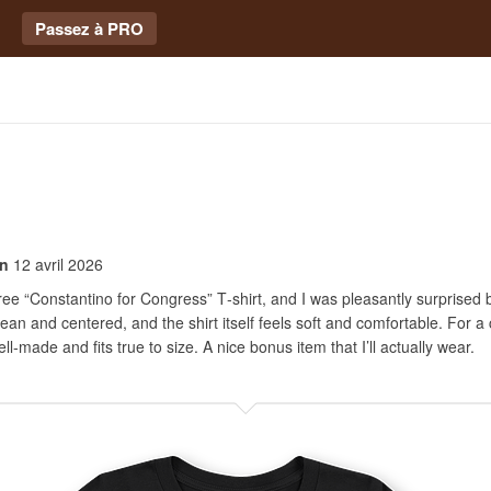
Passez à PRO
en
12 avril 2026
free “Constantino for Congress” T‑shirt, and I was pleasantly surprised b
clean and centered, and the shirt itself feels soft and comfortable. For 
well‑made and fits true to size. A nice bonus item that I’ll actually wear.