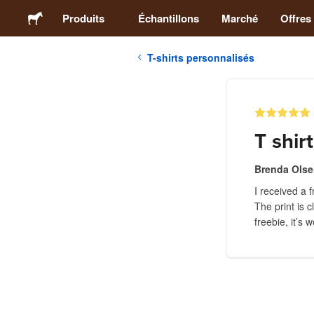
Produits
Échantillons
Marché
Offres
T-shirts personnalisés
Stickers
Étiquettes
T shirt
Magnets
Brenda Ols
I received a 
Badges
The print is 
freebie, it’s 
Emballage
Vêtements
Acryliques