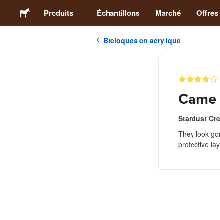
Produits
Échantillons
Marché
Offres
Breloques en acrylique
Stickers
Étiquettes
Came o
Magnets
Stardust Cr
They look go
Badges
protective lay
Emballage
Vêtements
Acryliques