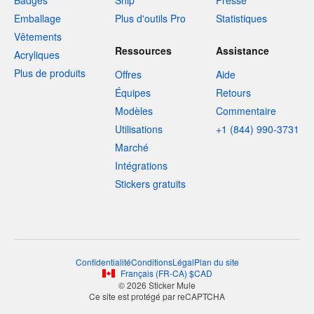
Badges
Ship
Presse
Emballage
Plus d'outils Pro
Statistiques
Vêtements
Ressources
Assistance
Acryliques
Plus de produits
Offres
Aide
Équipes
Retours
Modèles
Commentaire
Utilisations
+1 (844) 990-3731
Marché
Intégrations
Stickers gratuits
Confidentialité
Conditions
Légal
Plan du site
Français
(
FR-CA
)
$
CAD
© 2026 Sticker Mule
Ce site est protégé par reCAPTCHA