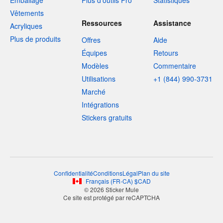
Emballage
Plus d'outils Pro
Statistiques
Vêtements
Ressources
Assistance
Acryliques
Plus de produits
Offres
Aide
Équipes
Retours
Modèles
Commentaire
Utilisations
+1 (844) 990-3731
Marché
Intégrations
Stickers gratuits
Confidentialité
Conditions
Légal
Plan du site
Français
(
FR-CA
)
$
CAD
© 2026 Sticker Mule
Ce site est protégé par reCAPTCHA