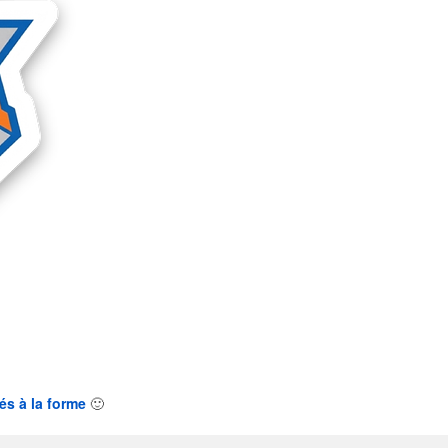
és à la forme
🙂