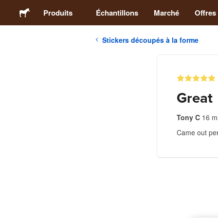
Produits
Échantillons
Marché
Offres
Stickers découpés à la forme
Stickers
Étiquettes
Great
Magnets
Tony C
16 m
Came out per
Badges
Emballage
Vêtements
Acryliques