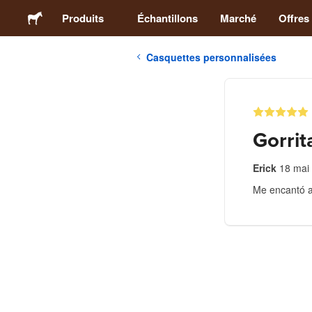
Produits
Échantillons
Marché
Offres
Casquettes personnalisées
Stickers
Étiquettes
Gorri
Magnets
Erick
18 mai
Me encantó 
Badges
Emballage
Vêtements
Acryliques