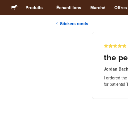
Produits
Échantillons
Marché
Offres
Stickers ronds
Stickers
Étiquettes
the pe
Magnets
Jordan Bach
I ordered the
Badges
for patients!
Emballage
Vêtements
Acryliques