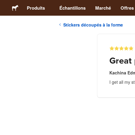
Produits
Échantillons
Marché
Offres
Stickers découpés à la forme
Stickers
Étiquettes
Great 
Magnets
Kachina Ed
I get all my 
Badges
Emballage
Vêtements
Acryliques