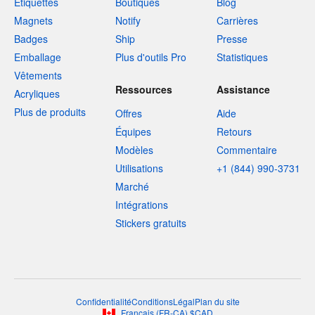
Étiquettes
Boutiques
Blog
Magnets
Notify
Carrières
Badges
Ship
Presse
Emballage
Plus d'outils Pro
Statistiques
Vêtements
Ressources
Assistance
Acryliques
Plus de produits
Offres
Aide
Équipes
Retours
Modèles
Commentaire
Utilisations
+1 (844) 990-3731
Marché
Intégrations
Stickers gratuits
Confidentialité
Conditions
Légal
Plan du site
Français
(
FR-CA
)
$
CAD