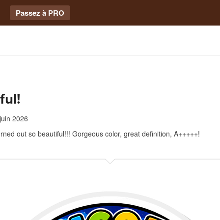
Passez à PRO
ful!
juin 2026
rned out so beautiful!!! Gorgeous color, great definition, A+++++!