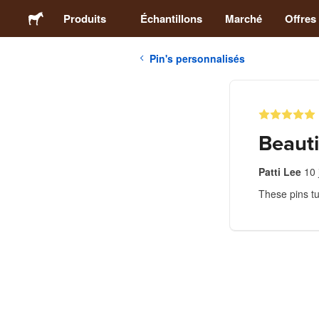
Produits
Échantillons
Marché
Offres
Pin's personnalisés
Stickers
Étiquettes
Beauti
Magnets
Patti Lee
10 
These pins tu
Badges
Emballage
Vêtements
Acryliques