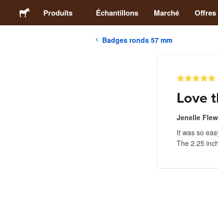
Produits
Échantillons
Marché
Offres
Badges ronds 57 mm
Stickers
Étiquettes
Love t
Magnets
Jenelle Flew
It was so eas
Badges
The 2.25 inch
Emballage
Vêtements
Acryliques