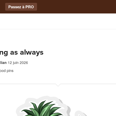
Passez à PRO
ng as always
lian
12 juin 2026
ood pins