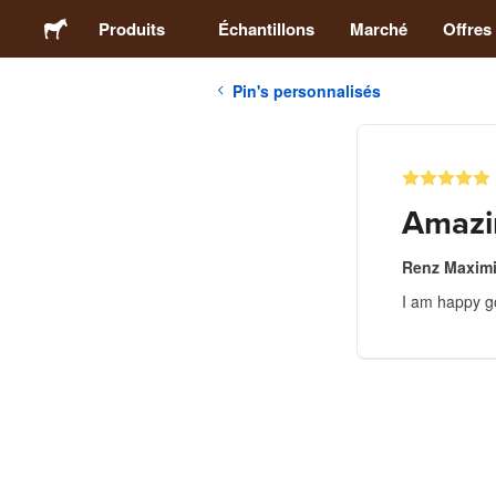
Produits
Échantillons
Marché
Offres
Pin's personnalisés
Stickers
Étiquettes
Amazi
Magnets
Renz Maximi
I am happy g
Badges
Emballage
Vêtements
Acryliques