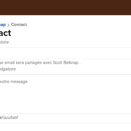
nap
Contact
act
toire
se email sera partagée avec Scott Belknap .
ligatoire
e
Facultatif