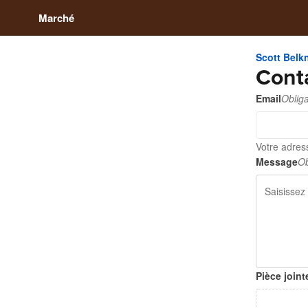
Marché
Scott Belk
Cont
Email
Obliga
Votre adres
Message
Ob
Pièce joint