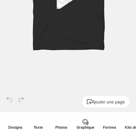
Ajouter une page
Affaire de famille
Aliments
Amérique
Bar
Basketball
Designs
Texte
Photos
Graphique
Formes
Kits 