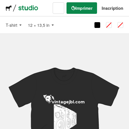
Inscription
Imprimer
T-shirt
12
×
13,5
in
vintagejbl.com