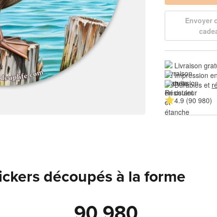
Envoyer
cade
Livraison grat
Impression en
Durables et 
r
4.9 (90 980)
tickers découpés à la forme
90 980