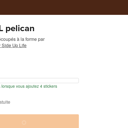
 pelican
écoupés à la forme
par
 Side Up Life
orsque vous ajoutez 4 stickers
atuite