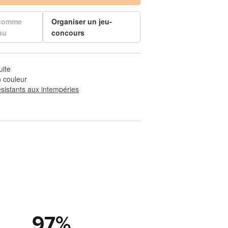
 comme
Organiser un jeu-
au
concours
uite
 couleur
ésistants aux intempéries
97
%