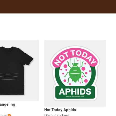
angeling
Not Today Aphids
Die cut stickers
Labs