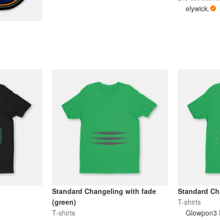
elywick.
Standard Changeling with fade
Standard Ch
(green)
T-shirts
T-shirts
Glowpon3 