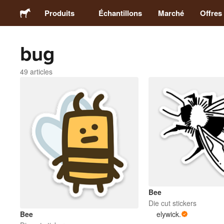
Produits
Échantillons
Marché
Offres
bug
Stickers
49 articles
Étiquettes
Magnets
Badges
Emballage
Bee
Vêtements
Die cut stickers
elywick.
Bee
Acryliques