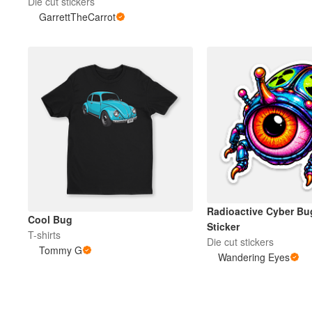
Die cut stickers
GarrettTheCarrot
Plus de produits
Échantillons
Radioactive Cyber Bu
Cool Bug
Sticker
T-shirts
Die cut stickers
Tommy G
Wandering Eyes