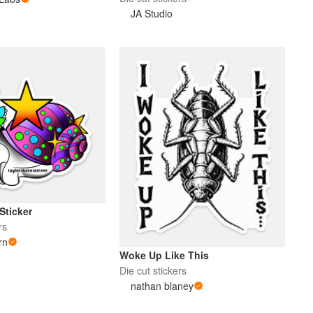
JA Studio
Sticker
rs
rn
Woke Up Like This
Die cut stickers
nathan blaney