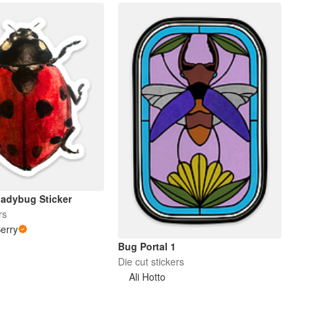
Ladybug Sticker
rs
erry
Bug Portal 1
Die cut stickers
Ali Hotto