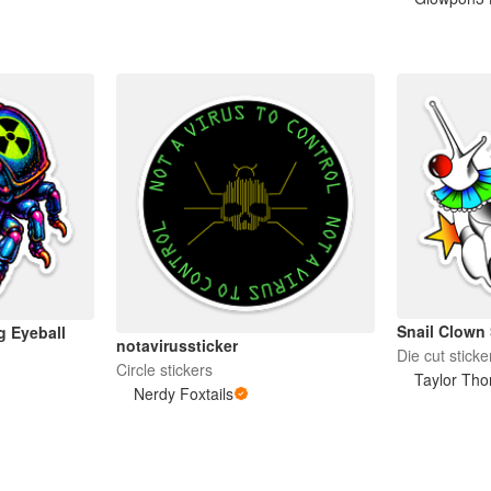
Snail Clown 
g Eyeball
notavirussticker
Die cut sticke
Circle stickers
Taylor Tho
Nerdy Foxtails