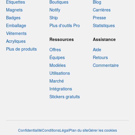
Étiquettes
Boutiques
Blog
Magnets
Notify
Carrières
Badges
Ship
Presse
Emballage
Plus d'outils Pro
Statistiques
Vêtements
Ressources
Assistance
Acryliques
Plus de produits
Offres
Aide
Équipes
Retours
Modèles
Commentaire
Utilisations
Marché
Intégrations
Stickers gratuits
Confidentialité
Conditions
Légal
Plan du site
Gérer les cookies