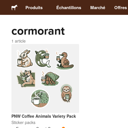
Produits
Échantillons
Marché
Offres
cormorant
Stickers
1 article
Étiquettes
Magnets
Badges
Emballage
Vêtements
PNW Coffee Animals Variety Pack
Sticker packs
Acryliques