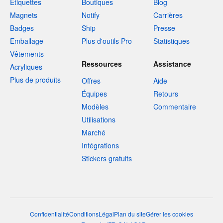
Étiquettes
Boutiques
Blog
Magnets
Notify
Carrières
Badges
Ship
Presse
Emballage
Plus d'outils Pro
Statistiques
Vêtements
Ressources
Assistance
Acryliques
Plus de produits
Offres
Aide
Équipes
Retours
Modèles
Commentaire
Utilisations
Marché
Intégrations
Stickers gratuits
Confidentialité
Conditions
Légal
Plan du site
Gérer les cookies