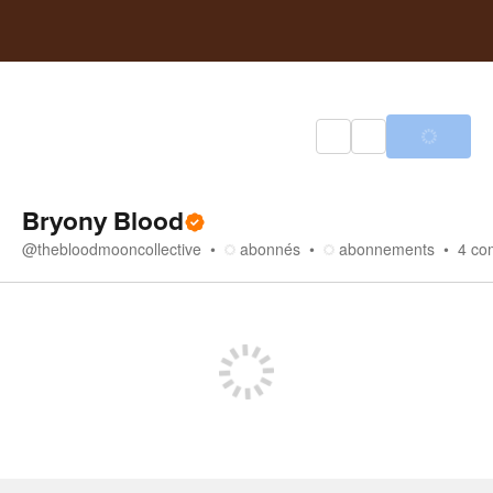
Bryony Blood
@
thebloodmooncollective
abonnés
abonnements
4
co
Boutique