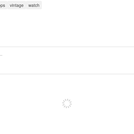
ops
vintage
watch
Inscrivez-vous pour publier