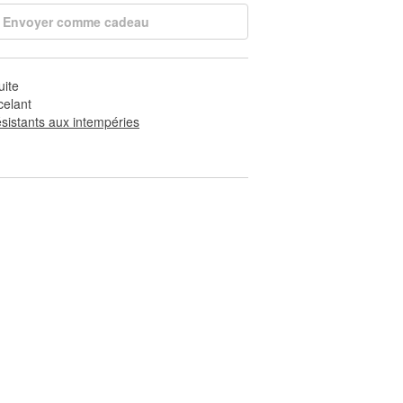
Envoyer comme cadeau
uite
celant
ésistants aux intempéries