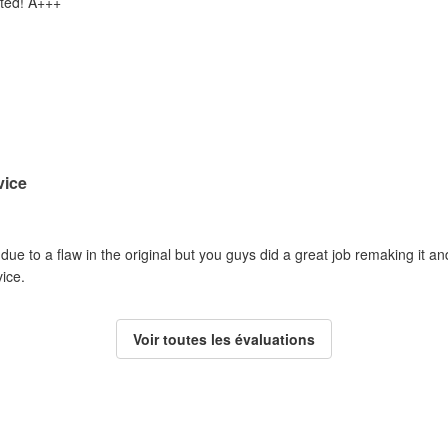
nted! A+++
vice
ue to a flaw in the original but you guys did a great job remaking it 
vice.
Voir toutes les évaluations