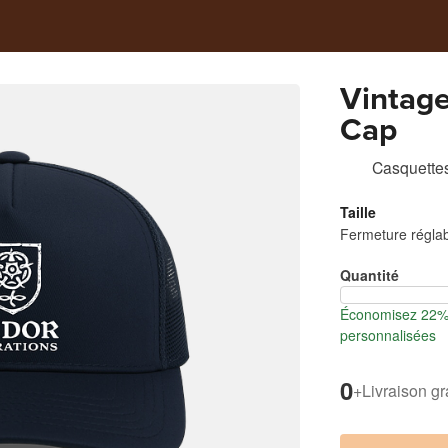
Vintage
Cap
Casquette
Taille
Fermeture régla
Quantité
Économisez 22% 
personnalisées
0
+
Livraison gr