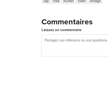
cap
rose
trucker
tudor
vintage
Commentaires
Laissez un commentaire
240 caractères restants