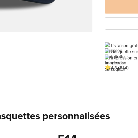
Livraison grat
Casquette sn
Impression en
4.3 (514)
casquettes personnalisées