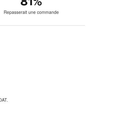
81
%
Repasserait une commande
OAT.