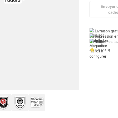
Envoyer
cade
Livraison grat
Impression en
Maquettes fac
4.9 (513)