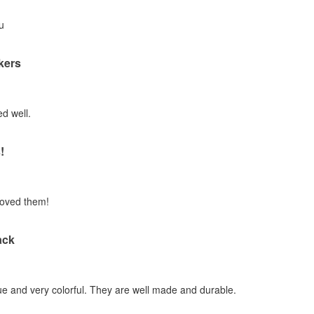
u
ckers
d well.
!
loved them!
ack
ue and very colorful. They are well made and durable.