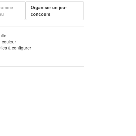
 comme
Organiser un jeu-
au
concours
uite
 couleur
iles à configurer