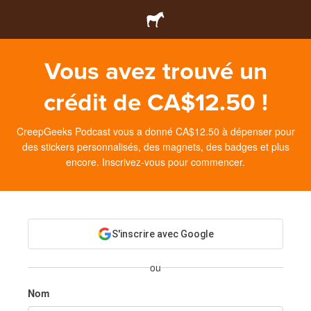
Vous avez trouvé un
crédit de CA$12.50 !
CreepGeeks Podcast vous a donné CA$12.50 à dépenser pour
des stickers personnalisés, des magnets, des badges et plus
encore. Inscrivez-vous pour commencer.
S'inscrire avec Google
ou
Nom