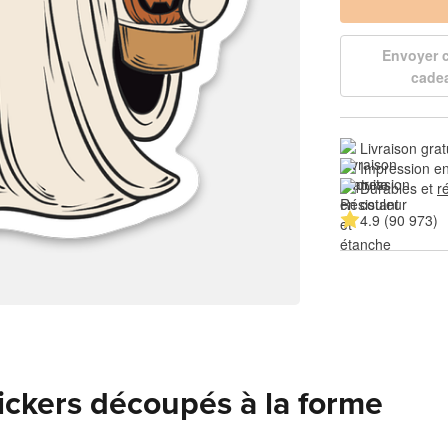
Envoyer
cade
Livraison grat
Impression en
Durables et 
r
4.9 (90 973)
tickers découpés à la forme