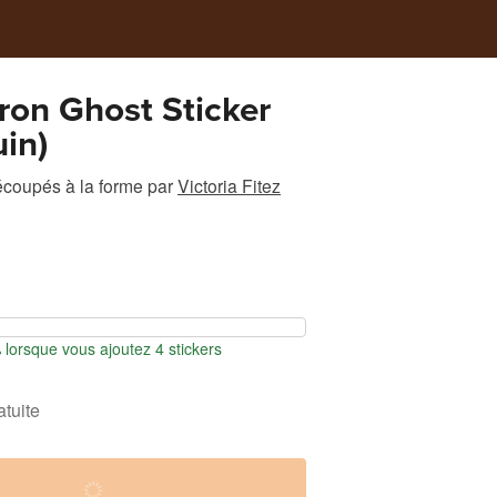
on Ghost Sticker
uin)
écoupés à la forme
par
Victoria Fitez
orsque vous ajoutez 4 stickers
atuite