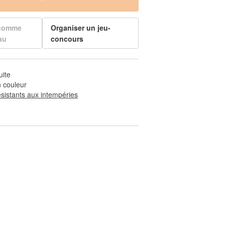
 comme
Organiser un jeu-
au
concours
uite
 couleur
ésistants aux intempéries