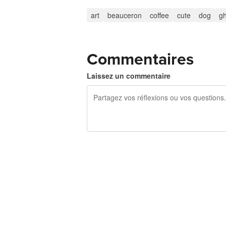
art
beauceron
coffee
cute
dog
gh
Commentaires
Laissez un commentaire
240 caractères restants