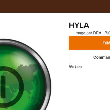
HYLA
Image par
REAL BI
Tél
Command
0
likes
0