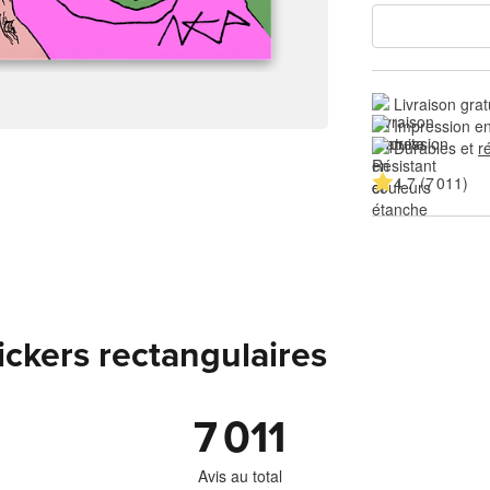
Livraison grat
Impression en
Durables et 
r
4.7 (7 011)
tickers rectangulaires
7 011
Avis au total