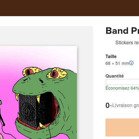
Band Pr
Stickers r
Taille
68 × 51 mm
Quantité
Économisez 64% l
0
+
Livraison gr