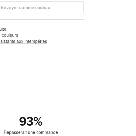
Envoyer comme cadeau
uite
 couleurs
ésistants aux intempéries
93
%
Repasserait une commande