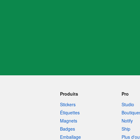
Plus de produi
Échantillons
Produits
Pro
Stickers
Studio
Étiquettes
Boutique
Magnets
Notify
Badges
Ship
Emballage
Plus d'ou