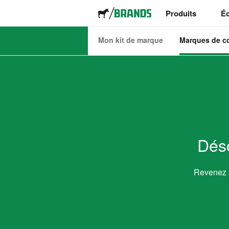
Produits
Éc
Mon kit de marque
Marques de 
Stickers
Étiquettes
Magnets
Déso
Badges
Emballage
Revenez
Vêtements
Acryliques