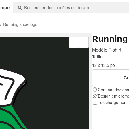
arque
Running shoe logo
Running
Modèle T-shirt
Taille
12 x 13,5 po
Co
Commandez des i
Design entièreme
Téléchargement 