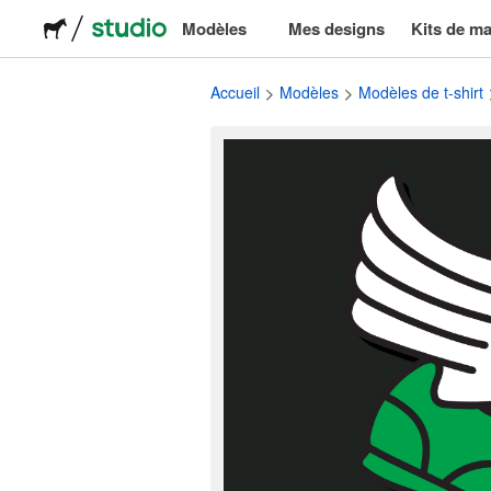
Modèles
Mes designs
Kits de m
Logos
Accueil
Modèles
Modèles de t-shirt
Stickers
Emballage
Étiquettes
T-shirts
Événements et marketing
Réseaux sociaux
Publicité