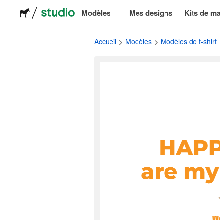
Modèles
Mes designs
Kits de m
Logos
Accueil
Modèles
Modèles de t-shirt
Stickers
Emballage
Étiquettes
T-shirts
Événements et marketing
Réseaux sociaux
Publicité