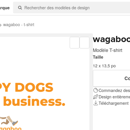
arque
wagaboo - t-shirt
wagaboo 
Modèle T-shirt
Taille
12 x 13,5 po
Co
Commandez des i
Design entièreme
Téléchargement 