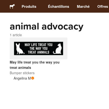
Produits
Échantillons
Marché
Offres
animal advocacy
Stickers
1 article
Étiquettes
Magnets
May life treat you the way you
Badges
treat animals
Bumper stickers
Angelina M
Emballage
Vêtements
Acryliques