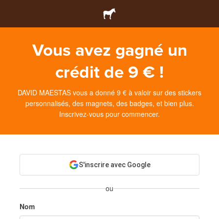
Vous avez gagné un
crédit de 9 € !
DAVID MAESTAS vous a donné 9 € à valoir sur des stickers
personnalisés, des magnets, des badges, et bien plus.
Inscrivez-vous pour commencer.
S'inscrire avec Google
ou
Nom