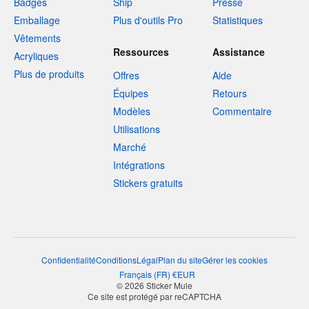
Badges
Ship
Presse
Emballage
Plus d'outils Pro
Statistiques
Vêtements
Ressources
Assistance
Acryliques
Plus de produits
Offres
Aide
Équipes
Retours
Modèles
Commentaire
Utilisations
Marché
Intégrations
Stickers gratuits
Confidentialité
Conditions
Légal
Plan du site
Gérer les cookies
Français
(
FR
)
€
EUR
© 2026 Sticker Mule
Ce site est protégé par reCAPTCHA