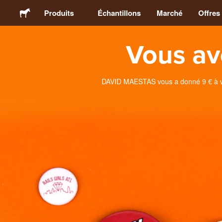
Produits
Échantillons
Marché
Offres
Vous av
Stickers
Étiquettes
DAVID MAESTAS vous a donné 9 € à val
Magnets
Badges
Emballage
Vêtements
Acryliques