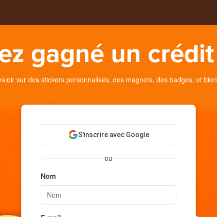
ez gagné un crédit 
oir sur des stickers personnalisés, des magnets, des badges, et bien
S'inscrire avec Google
ou
Nom