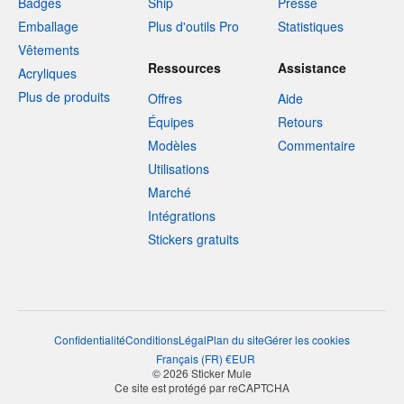
Badges
Ship
Presse
Emballage
Plus d'outils Pro
Statistiques
Vêtements
Ressources
Assistance
Acryliques
Plus de produits
Offres
Aide
Équipes
Retours
Modèles
Commentaire
Utilisations
Marché
Intégrations
Stickers gratuits
Confidentialité
Conditions
Légal
Plan du site
Gérer les cookies
Français
(
FR
)
€
EUR
© 2026 Sticker Mule
Ce site est protégé par reCAPTCHA