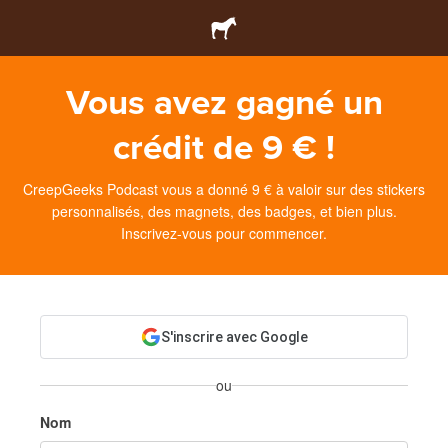
Vous avez gagné un
crédit de 9 € !
CreepGeeks Podcast vous a donné 9 € à valoir sur des stickers
personnalisés, des magnets, des badges, et bien plus.
Inscrivez-vous pour commencer.
S'inscrire avec Google
ou
Nom