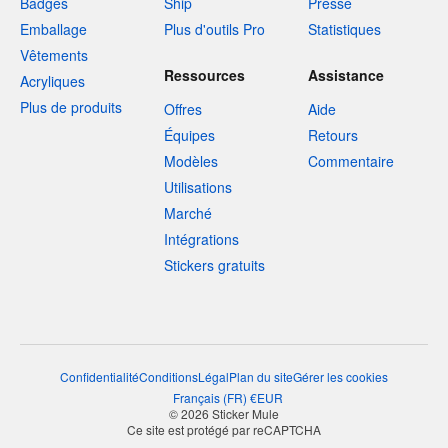
Badges
Ship
Presse
Emballage
Plus d'outils Pro
Statistiques
Vêtements
Ressources
Assistance
Acryliques
Plus de produits
Offres
Aide
Équipes
Retours
Modèles
Commentaire
Utilisations
Marché
Intégrations
Stickers gratuits
Confidentialité
Conditions
Légal
Plan du site
Gérer les cookies
Français
(
FR
)
€
EUR
© 2026 Sticker Mule
Ce site est protégé par reCAPTCHA