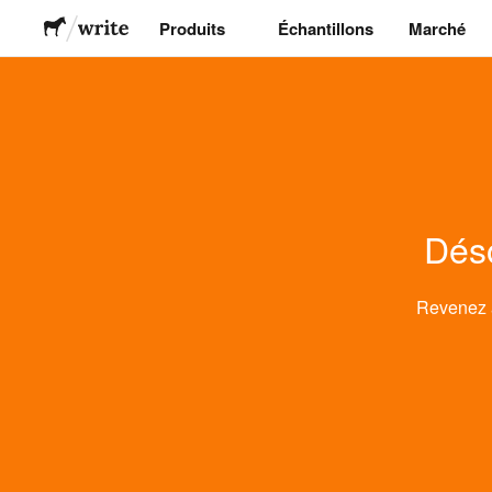
Produits
Échantillons
Marché
Stickers
Étiquettes
Déso
Magnets
Badges
Revenez
Emballage
Vêtements
Acryliques