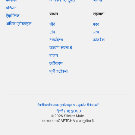
परिधान
साधन
सहायता
ऐक्रेलिक
अधिक प्रोडक्ट्स
सौदे
मदद
टीम
लाभ
टेम्पलेट्स
फीडबैक
उपयोग करता है
बाजार
एकीकरण
फ्री स्टीकर्स
गोपनीयता
नियम
कानूनी
साईट माप
कुकीज़ मैनेज करें
हिन्दी
(
HI
)
$
USD
© 2026 Sticker Mule
यह साइट reCAPTCHA द्वारा सुरक्षित है