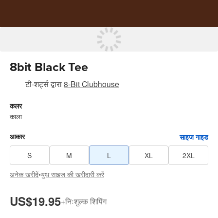
8bit Black Tee
टी-शर्ट्स
द्वारा
8-Bit Clubhouse
कलर
काला
आकार
साइज गाइड
S
M
L
XL
2XL
अनेक खरीदें
•
युथ साइज की खरीदारी करें
US$19.95
+
निःशुल्क शिपिंग