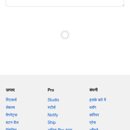
शेष वर्णों 240
पोस्ट करने के लिए साइन अप करें
उत्पाद
Pro
कंपनी
स्टिकर्स
Studio
इसके बारे में
लेबल्स
स्टोर्स
ब्लॉग
मैगनेट्स
Notify
करियर
बटन बैज
Ship
प्रेस
पैकेजिंग
अधिक Pro टूल्स
आँकड़े